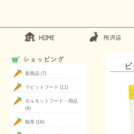
ビ
新商品
(7)
ラビットフード
(11)
モルモットフード・用品
(4)
牧草
(16)