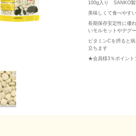
100g入り SANKO製
美味しくて食べやすい
長期保存安定性に優
いモルモットやデグ
ビタミンCを摂ると
立ちます
★会員様3％ポイント