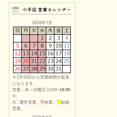
2026年7月
※7月16日から営業時間が延長
になります。
営業：木～日曜日 13:00~
19:00
※。
※
通常営業、
休業、
短縮
営業。