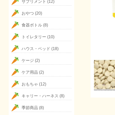
サプリメント
(12)
おやつ
(20)
食器ボトル
(8)
トイレタリー
(10)
ハウス・ベッド
(18)
ケージ
(2)
ケア用品
(2)
おもちゃ
(12)
キャリー・ハーネス
(8)
季節商品
(8)