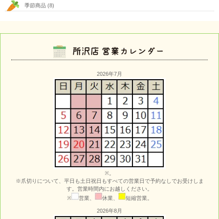
季節商品
(8)
2026年7月
※。
※爪切りについて、平日も土日祝日もすべての営業日で予約なしでお受けしま
す。営業時間内にお越しください。
※
営業、
休業、
短縮営業。
2026年8月