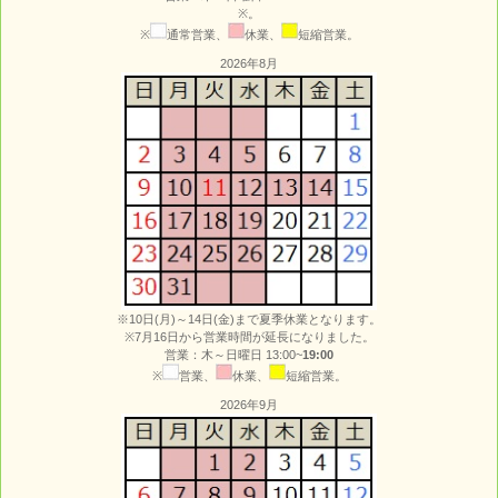
※。
※
通常営業、
休業、
短縮営業。
2026年8月
※10日(月)～14日(金)まで夏季休業となります。
※7月16日から営業時間が延長になりました。
営業：木～日曜日 13:00~
19:00
※
営業、
休業、
短縮営業。
2026年9月