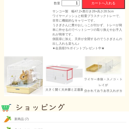
数量
サンコー製 幅47.2×奥行き28×高さ28.5cm
ワイヤーメッシュと軽量プラスチックトレーで、
非常に機能的なキャリーです。
うさぎさんに糞やおしっこが付かず、トレーが簡
単に外せるのでペットシーツの取り換えやお手入
れが簡単です。
側面扉に加え、天井が全開するのでうさぎさんの
出し入れも楽ちん♪
★会員様3％ポイントプレゼント中★
新商品
(7)