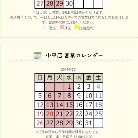
※22日(火)は営業、24日(木)は代休となります。
※爪切りについて、平日も土日祝日もすべての営業日で予約なしでお受けしま
す。営業時間内にお越しください。
※
営業、
休業、
短縮営業。
2026年7月
※7月16日から営業時間が延長になります。
営業：木～日曜日 13:00~
19:00