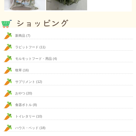
新商品
(7)
ラビットフード
(11)
モルモットフード・用品
(4)
牧草
(16)
サプリメント
(12)
おやつ
(20)
食器ボトル
(8)
トイレタリー
(10)
ハウス・ベッド
(18)