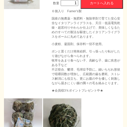
数量
６個入り Famer’s製
国産の無農薬・無肥料・無除草剤で育てた安心安
全なイタリアンライグラスを、天日・低温電気乾
燥・超若刈りやわらか仕上げで、美味しくなるた
めのすべての製法を駆使したイタリアンライグラ
スをボールに丸めてあります。
小麦粉、凝固剤、保存料一切不使用。
ポンと置くだけ簡単給餌。引っ張ったり転がした
り遊びながら食べられます。
牧草をあまり食べない子、高齢な子、歯に疾患が
ある子など
不正咬合、鬱滞、毛球症予防に。細いちぢれ形状
で咀嚼回数が増加し、広範囲の歯を磨耗、ストレ
ス解消にも役立ち、更にお腹の中を優しく刺激し
ながら届きにくい腸の隅々の毛を絡みとります。
★会員様3％ポイントプレゼント中★