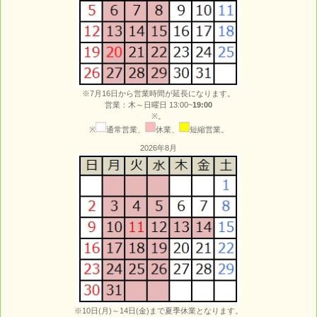
※7月16日から営業時間が延長になります。
営業：木～日曜日 13:00~
19:00
※。
※
通常営業、
休業、
短縮営業。
2026年8月
※10日(月)～14日(金)まで夏季休業となります。