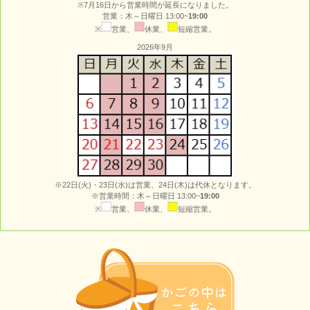
※7月16日から営業時間が延長になりました。
営業：木～日曜日 13:00~
19:00
※
営業、
休業、
短縮営業。
2026年9月
※22日(火)・23日(水)は営業、24日(木)は代休となります。
※営業時間：木～日曜日 13:00~
19:00
※
営業、
休業、
短縮営業。